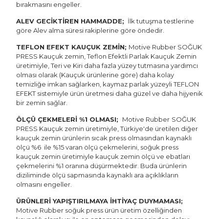
bırakmasını engeller.
ALEV GECİKTİREN HAMMADDE;
İlk tutuşma testlerine
göre Alev alma süresi rakiplerine göre öndedir.
TEFLON EFEKT KAUÇUK ZEMİN;
Motive Rubber SOĞUK
PRESS Kauçuk zemin, Teflon Efektli Parlak Kauçuk Zemin
üretimiyle, Teri ve Kiri daha fazla yüzey tutmasına yardımcı
olması olarak (Kauçuk ürünlerine göre) daha kolay
temizliğe imkan sağlarken, kaymaz parlak yüzeyli TEFLON
EFEKT sistemiyle ürün üretmesi daha güzel ve daha hijyenik
bir zemin sağlar.
ÖLÇÜ ÇEKMELERİ %1 OLMASI;
Motive Rubber
SOĞUK
PRESS Kauçuk zemin üretimiyle, Türkiye'de üretilen diğer
kauçuk zemin ürünlerin sıcak press olmasından kaynaklı
ölçü %6 ile %15 varan ölçü çekmelerini, soğuk press
kauçuk zemin üretimiyle kauçuk zemin ölçü ve ebatları
çekmelerini %1 oranına düşürmektedir. Buda ürünlerin
diziliminde ölçü sapmasında kaynaklı ara açıklıkların
olmasını engeller.
ÜRÜNLERİ YAPIŞTIRILMAYA İHTİYAÇ DUYMAMASI;
Motive Rubber soğuk press ürün üretim özelliğinden