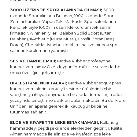
3000 ÜZERİNDE SPOR ALANINDA OLMASI;
3000
üzerinde Spor Alınında Bulunan, 1000 Üzerinde Spor
Zemini Kurulum Yapan Tek Markadır. Spor salonlarına
kendi ekibiyle 1000'nin üzerinde kurulum tek zemin
firmasıdır. Alının en iyileri; Balaban Solid Sport (Ertan
Balaban), 11Arthletic (Murat Musai), Crosfit Boran (Ateş
Boran), CheckMat İstanbul (İbrahim İnal) ve bir çok spor
salonun kurulumunu yapmıştır.
SES VE DARBE EMİCİ;
Motive Rubber profesyonel
kauçuk zeminimiz Özel doygun formülü ile ses ve darbe
emici özelliğini geliştirmiştir.
BİRLEŞTİRME NOKTALARI;
Motive Rubber soğuk pres
kauçuk zeminlerinin arka yüzeyinde ürünlerin hiçbir
yapıştırıcıya ihtiyaç duymadan bir arada durması için arka
yüzeyinde birleştirme delikleri bulunmaktadır. Bu deliklere
Unif denilen aparat gelerek iki kauçuğun birbirine
tutunması sağlanır.
ELDE VE KIYAFETTE LEKE BIRAKMAMASI;
Kullandığı
hammaddeyi çeşitli şekillerde eleklerden geçirir, 1. Kalite
Alman hammadde ile elinizde ve kıyafetinizde leke