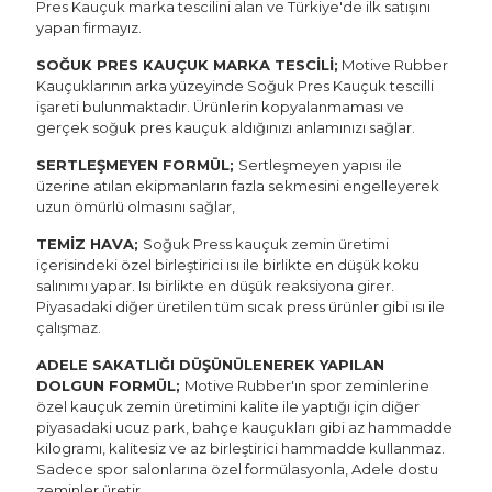
Pres Kauçuk marka tescilini alan ve Türkiye'de ilk satışını
yapan firmayız.
SOĞUK PRES KAUÇUK MARKA TESCİLİ;
Motive Rubber
Kauçuklarının arka yüzeyinde Soğuk Pres Kauçuk tescilli
işareti bulunmaktadır. Ürünlerin kopyalanmaması ve
gerçek soğuk pres kauçuk aldığınızı anlamınızı sağlar.
SERTLEŞMEYEN FORMÜL;
Sertleşmeyen yapısı ile
üzerine atılan ekipmanların fazla sekmesini engelleyerek
uzun ömürlü olmasını sağlar,
TEMİZ HAVA;
Soğuk Press kauçuk zemin üretimi
içerisindeki özel birleştirici ısı ile birlikte en düşük koku
salınımı yapar. Isı birlikte en düşük reaksiyona girer.
Piyasadaki diğer üretilen tüm sıcak press ürünler gibi ısı ile
çalışmaz.
ADELE SAKATLIĞI DÜŞÜNÜLENEREK YAPILAN
DOLGUN FORMÜL;
Motive Rubber'ın spor zeminlerine
özel kauçuk zemin üretimini kalite ile yaptığı için diğer
piyasadaki ucuz park, bahçe kauçukları gibi az hammadde
kilogramı, kalitesiz ve az birleştirici hammadde kullanmaz.
Sadece spor salonlarına özel formülasyonla, Adele dostu
zeminler üretir.