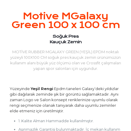
Motive MGalaxy
Green 100 x 100 cm
Soğuk Pres
Kauçuk Zemin
MOTİVE RUBBER MGALAXY GREEN (YEŞİL) EPDM noktalı
yüzeyli 100X100 CM soğuk pres kauçuk zemin ürünümüzün
kullanım alanı büyük yüz ölçümü olan ve Crossfit çalışmaları
yapan spor salonları için uygundur.
Yüzeyinde
Yeşil Rengi
Epdm taneleri Galaxy’deki yıldızlar
gibi dağılarak zeminde şık bir görüntü sağlamaktadır. Aynı
zaman Logo ve Salon konsept renklerinize uyumlu olarak
rengi seçmenize olanak tanıyarak daha uyumlu zeminler
elde etmeniz için üretilmiştir.
1. Kalite Alman Hammadde kullanılmıştır.
Aşınmazlık Garantisi bulunmaktadır. İç mekan kullanım