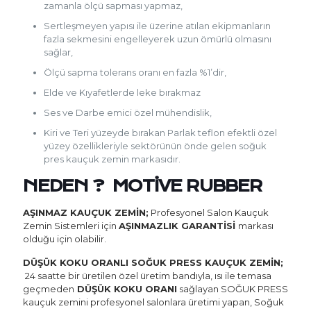
zamanla ölçü sapması yapmaz,
Sertleşmeyen yapısı ile üzerine atılan ekipmanların
fazla sekmesini engelleyerek uzun ömürlü olmasını
sağlar,
Ölçü sapma tolerans oranı en fazla %1’dir,
Elde ve Kıyafetlerde leke bırakmaz
Ses ve Darbe emici özel mühendislik,
Kiri ve Teri yüzeyde bırakan Parlak teflon efektli özel
yüzey özellikleriyle sektörünün önde gelen soğuk
pres kauçuk zemin markasıdır.
NEDEN ? MOTİVE RUBBER
AŞINMAZ KAUÇUK ZEMİN;
Profesyonel Salon Kauçuk
Zemin Sistemleri için
AŞINMAZLIK GARANTİSİ
markası
olduğu için olabilir.
DÜŞÜK KOKU ORANLI SOĞUK PRESS KAUÇUK ZEMİN;
24 saatte bir üretilen özel üretim bandıyla, ısı ile temasa
geçmeden
DÜŞÜK KOKU ORANI
sağlayan SOĞUK PRESS
kauçuk zemini profesyonel salonlara üretimi yapan, Soğuk