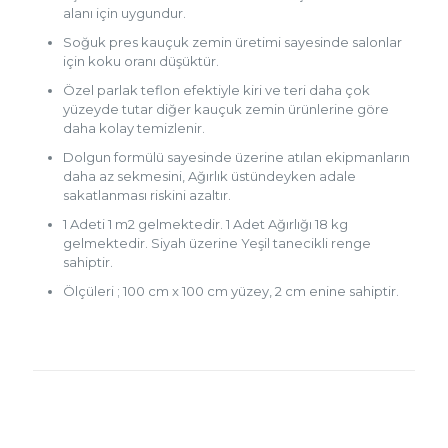
alanı için uygundur.
Soğuk pres kauçuk zemin üretimi sayesinde salonlar
için koku oranı düşüktür.
Özel parlak teflon efektiyle kiri ve teri daha çok
yüzeyde tutar diğer kauçuk zemin ürünlerine göre
daha kolay temizlenir.
Dolgun formülü sayesinde üzerine atılan ekipmanların
daha az sekmesini, Ağırlık üstündeyken adale
sakatlanması riskini azaltır.
1 Adeti 1 m2 gelmektedir. 1 Adet Ağırlığı 18 kg
gelmektedir. Siyah üzerine Yeşil tanecikli renge
sahiptir.
Ölçüleri ; 100 cm x 100 cm yüzey, 2 cm enine sahiptir.