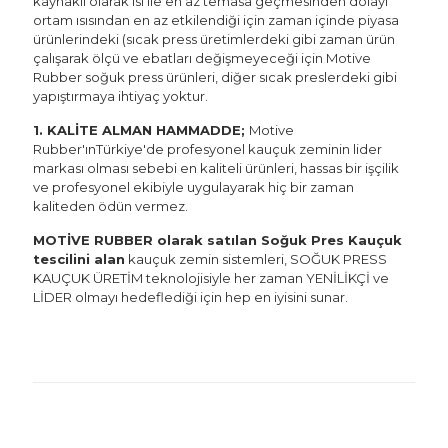
kaynaklı olarak ısı ile en az temasa geçmesinden dolayı
ortam ısısından en az etkilendiği için zaman içinde piyasa
ürünlerindeki (sıcak press üretimlerdeki gibi zaman ürün
çalışarak ölçü ve ebatları değişmeyeceği için Motive
Rubber soğuk press ürünleri, diğer sıcak preslerdeki gibi
yapıştırmaya ihtiyaç yoktur.
1. KALİTE ALMAN HAMMADDE;
Motive
Rubber'ınTürkiye'de profesyonel kauçuk zeminin lider
markası olması sebebi en kaliteli ürünleri, hassas bir işçilik
ve profesyonel ekibiyle uygulayarak hiç bir zaman
kaliteden ödün vermez.
MOTİVE RUBBER olarak satılan Soğuk Pres Kauçuk
tescilini alan
kauçuk zemin sistemleri, SOĞUK PRESS
KAUÇUK ÜRETİM teknolojisiyle her zaman YENİLİKÇİ ve
LİDER olmayı hedeflediği için hep en iyisini sunar.